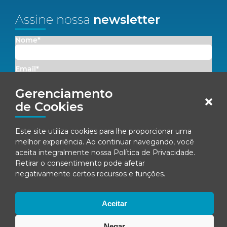
Assine nossa
newsletter
Nome*
Email*
Gerenciamento
Concordo em receber comunicações da Fenacon.
de Cookies
Cadastrar
Este site utiliza cookies para lhe proporcionar uma
melhor experiência. Ao continuar navegando, você
Ao se inscrever, você concorda com nossa
Política de Privacidade
aceita integralmente nossa
Política de Privacidade
.
Retirar o consentimento pode afetar
negativamente certos recursos e funções.
© Fenacon 2026
Todos os direitos reservados.
Aceitar
Política de privacidade
Negar