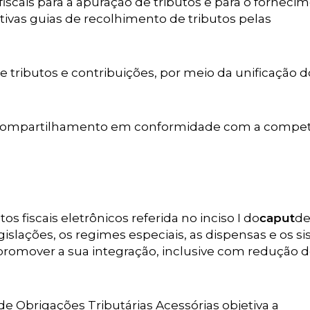
iscais para a apuração de tributos e para o forneci
ivas guias de recolhimento de tributos pelas
 tributos e contribuições, por meio da unificação d
seu compartilhamento em conformidade com a compe
s fiscais eletrônicos referida no inciso I do
caput
de
egislações, os regimes especiais, as dispensas e os s
a promover a sua integração, inclusive com redução 
de Obrigações Tributárias Acessórias objetiva a