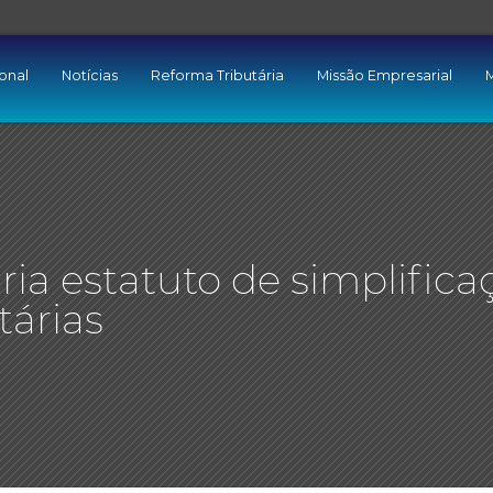
ional
Notícias
Reforma Tributária
Missão Empresarial
M
ria estatuto de simplifica
tárias