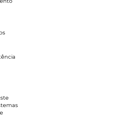
mento
os
tência
ste
istemas
de