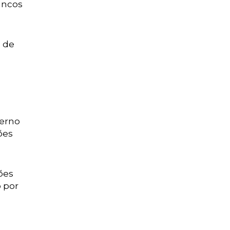
ancos
a de
verno
ões
ões
o por