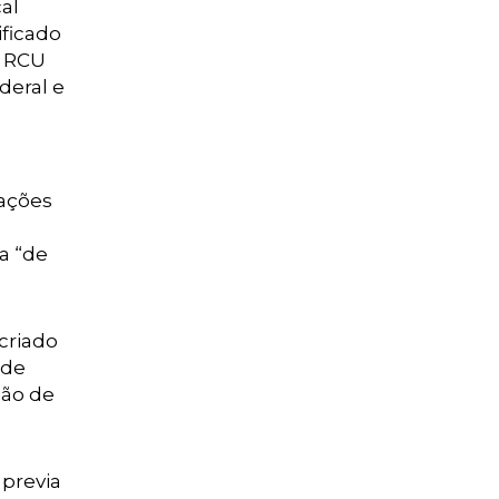
cal
ificado
o RCU
deral e
ações
a “de
criado
 de
ção de
 previa