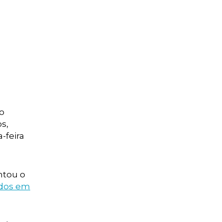
 o
s,
-feira
ntou o
ados em