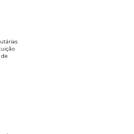
utárias
tuição
 de