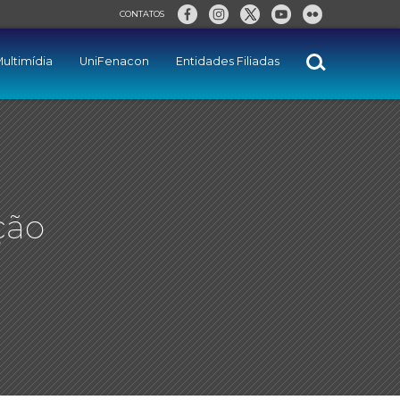
CONTATOS
ultimídia
UniFenacon
Entidades Filiadas
ção