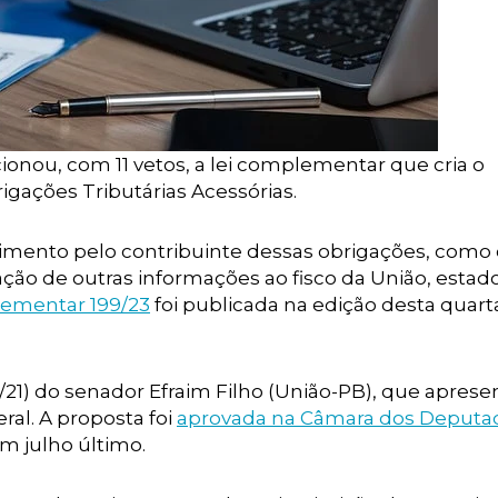
cionou, com 11 vetos, a lei complementar que cria o
igações Tributárias Acessórias.
mprimento pelo contribuinte dessas obrigações, como
ão de outras informações ao fisco da União, estado
ementar 199/23
foi publicada na edição desta quarta
21) do senador Efraim Filho (União-PB), que aprese
al. A proposta foi
aprovada na Câmara dos Deput
m julho último.