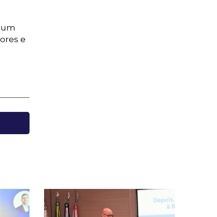
o um
dores e