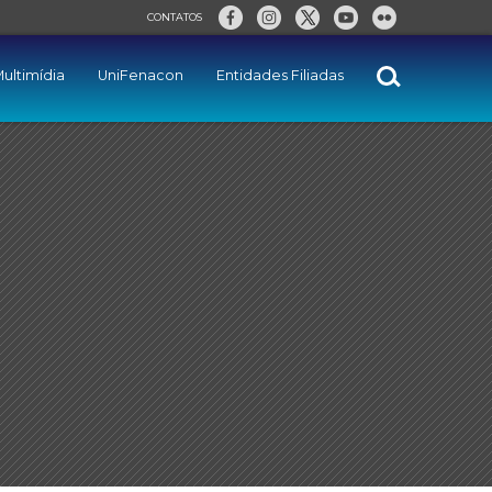
CONTATOS
ultimídia
UniFenacon
Entidades Filiadas