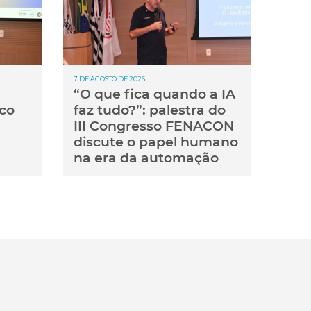
7 DE AGOSTO DE 2026
“O que fica quando a IA
co
faz tudo?”: palestra do
III Congresso FENACON
discute o papel humano
na era da automação