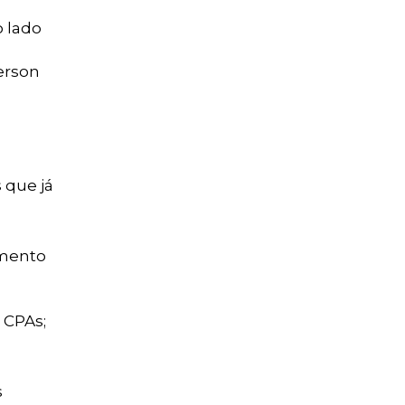
o lado
erson
 que já
amento
 CPAs;
s