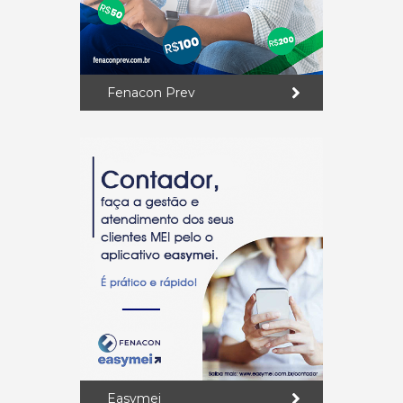
Fenacon Prev
Easymei