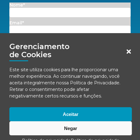
Nome*
Email*
Concordo em receber comunicações da Fenacon.
Gerenciamento
de Cookies
Cadastrar
Ao se inscrever, você concorda com nossa
Política de Privacidade
Este site utiliza cookies para lhe proporcionar uma
melhor experiência. Ao continuar navegando, você
aceita integralmente nossa
Política de Privacidade
.
Retirar o consentimento pode afetar
negativamente certos recursos e funções.
© Fenacon 2026
Todos os direitos reservados.
Política de privacidade
Aceitar
Negar