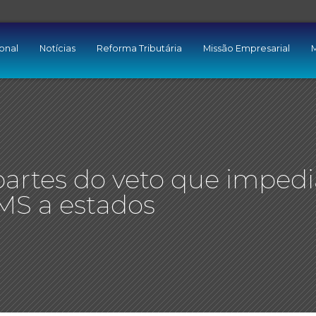
ional
Notícias
Reforma Tributária
Missão Empresarial
M
artes do veto que impedi
S a estados