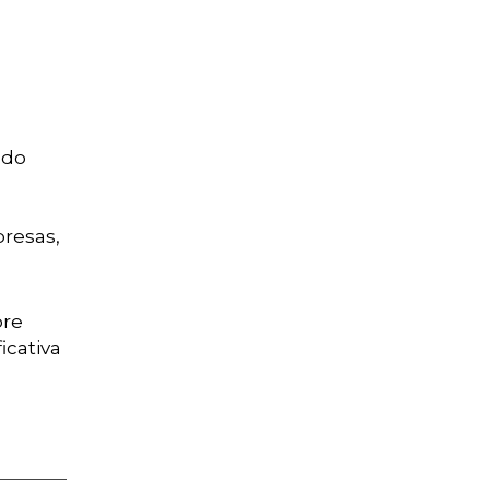
 do
presas,
bre
icativa