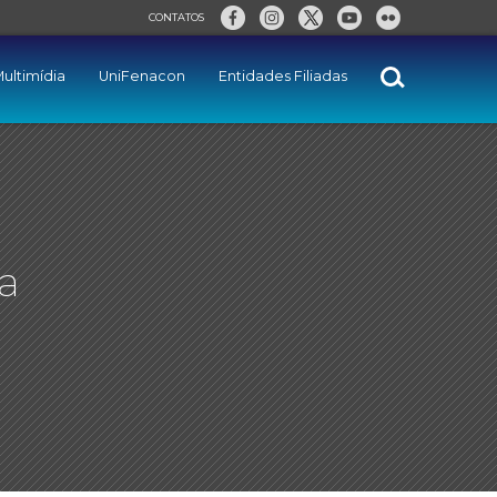
CONTATOS
ultimídia
UniFenacon
Entidades Filiadas
a