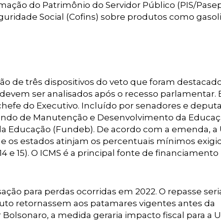
mação do Patrimônio do Servidor Público (PIS/Pasep
uridade Social (Cofins) sobre produtos como gasol
ão de três dispositivos do veto que foram destacad
ó devem ser analisados após o recesso parlamentar. 
 chefe do Executivo. Incluído por senadores e deputa
undo de Manutenção e Desenvolvimento da Educa
s da Educação (Fundeb). De acordo com a emenda, a
que os estados atinjam os percentuais mínimos exigi
4 e 15). O ICMS é a principal fonte de financiamento
ação para perdas ocorridas em 2022. O repasse seri
buto retornassem aos patamares vigentes antes da
 Bolsonaro, a medida geraria impacto fiscal para a U