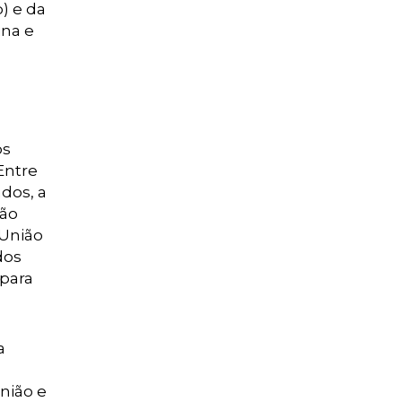
) e da
ina e
os
Entre
dos, a
ção
 União
dos
 para
a
nião e