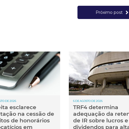
Próximo post
STO DE 2026
6 DE AGOSTO DE 2026
ita esclarece
TRF4 determina
utação na cessão de
adequação da rete
itos de honorários
de IR sobre lucros e
catícios em
dividendos para alt