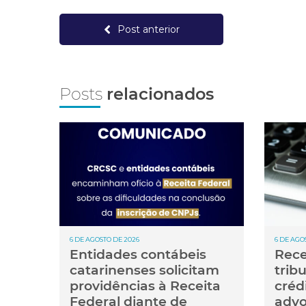
Post anterior
Posts
relacionados
6 DE AGOSTO DE 2026
6 DE AGO
Entidades contábeis
Rece
catarinenses solicitam
trib
providências à Receita
créd
Federal diante de
advo