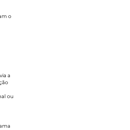
nam o
via a
ação
nal ou
grama