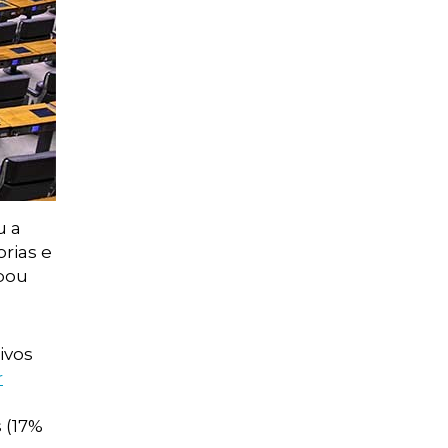
u a
rias e
ubou
ivos
r
 (17%