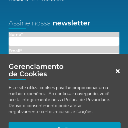
Assine nossa
newsletter
Nome*
Email*
Gerenciamento
Concordo em receber comunicações da Fenacon.
de Cookies
Cadastrar
Este site utiliza cookies para lhe proporcionar uma
melhor experiência. Ao continuar navegando, você
Ao se inscrever, você concorda com nossa
Política de Privacidade
aceita integralmente nossa
Política de Privacidade
.
Retirar o consentimento pode afetar
negativamente certos recursos e funções.
© Fenacon 2026
Todos os direitos reservados.