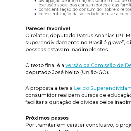
divulgação de informações sobre o risco de 
exclusão social dos consumidores e das famíli
conscientização do consumidor sobre direitos
conscientização da sociedade de que a conces
Parecer favorável
O relator, deputado Patrus Ananias (PT-
superendividamento no Brasil é grave”, di
pessoas estavam inadimplentes.
O texto final é a
versão da Comissão de D
deputado José Nelto (União-GO).
A proposta altera a
Lei do Superendivida
consumidor realizem cursos de educação f
facilitar a quitação de dívidas pelos inadi
Próximos passos
Por tramitar em caráter conclusivo, o pro