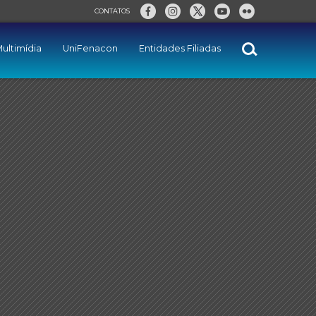
CONTATOS
ultimídia
UniFenacon
Entidades Filiadas