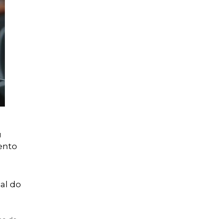
u
ento
al do