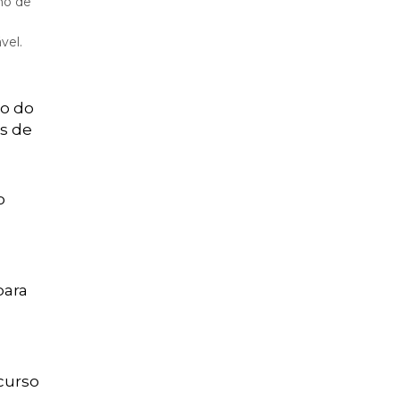
no de
vel.
ão do
es de
o
para
ecurso