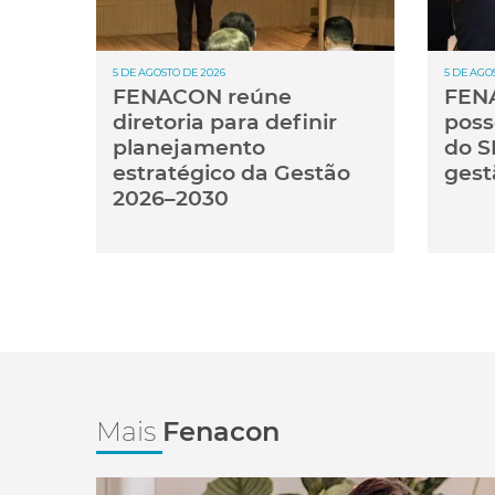
5 DE AGOSTO DE 2026
5 DE AGO
FENACON reúne
FENA
diretoria para definir
poss
planejamento
do S
estratégico da Gestão
gest
2026–2030
Mais
Fenacon