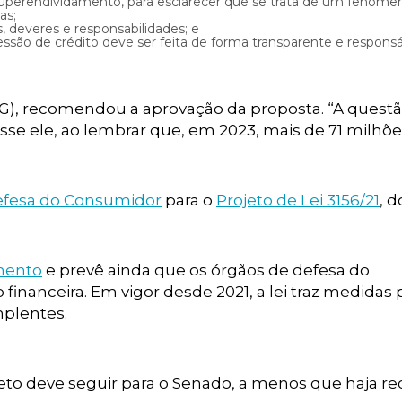
superendividamento, para esclarecer que se trata de um fenôme
as;
, deveres e responsabilidades; e
são de crédito deve ser feita de forma transparente e responsá
MG), recomendou a aprovação da proposta. “A quest
sse ele, ao lembrar que, em 2023, mais de 71 milhõ
efesa do Consumidor
para o
Projeto de Lei 3156/21
, d
mento
e prevê ainda que os órgãos de defesa do
inanceira. Em vigor desde 2021, a lei traz medidas 
mplentes.
jeto deve seguir para o Senado, a menos que haja r