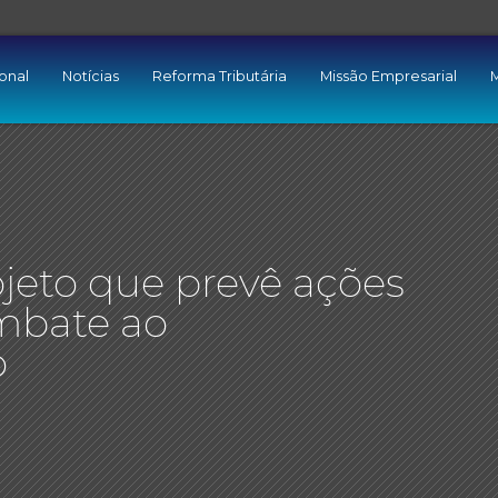
ional
Notícias
Reforma Tributária
Missão Empresarial
M
jeto que prevê ações
mbate ao
o