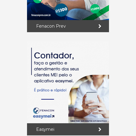
Fenacon Prev
Easymei