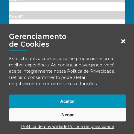
Email*
Gerenciamento
Concordo em receber comunicações da Fenacon.
de Cookies
Cadastrar
Este site utiliza cookies para lhe proporcionar uma
Ao se inscrever, você concorda com nossa
Política de Privacidade
melhor experiência. Ao continuar navegando, você
aceita integralmente nossa
Política de Privacidade
.
Retirar o consentimento pode afetar
negativamente certos recursos e funções.
© Fenacon 2026
Todos os direitos reservados.
Política de privacidade
Aceitar
Negar
Política de privacidade
Política de privacidade