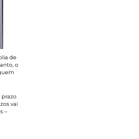
lia de
tanto, o
seguem
 prazo
zos vai
s –