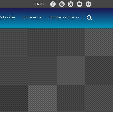
CONTATOS
ultimídia
UniFenacon
Entidades Filiadas