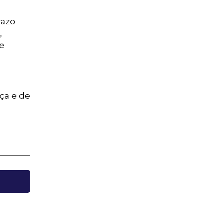
razo
,
de
iça e de