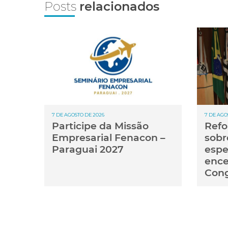
Posts
relacionados
7 DE AGOSTO DE 2026
7 DE AGO
Participe da Missão
Refo
Empresarial Fenacon –
sobr
Paraguai 2027
espe
ence
Con