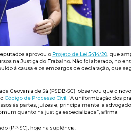
Deputados aprovou o
Projeto de Lei 5414/20
, que amp
ursos na Justiça do Trabalho. Não foi alterado, no en
ribuído à causa e os embargos de declaração, que 
ada Geovania de Sá (PSDB-SC), observou que o novo
no
Código de Processo Civil
. “A uniformização dos pra
sos às partes, juízes e, principalmente, a advogado
mum quanto na justiça especializada”, afirma.
o (PP-SC), hoje na suplência.