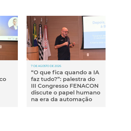
7 DE AGOSTO DE 2026
“O que fica quando a IA
co
faz tudo?”: palestra do
III Congresso FENACON
discute o papel humano
na era da automação