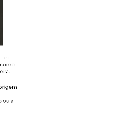
 Lei
r como
ira.
 origem
o ou a