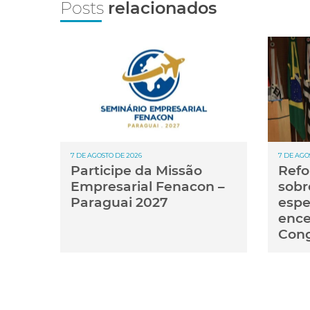
Posts
relacionados
7 DE AGOSTO DE 2026
7 DE AGO
Participe da Missão
Refo
Empresarial Fenacon –
sobr
Paraguai 2027
espe
ence
Con