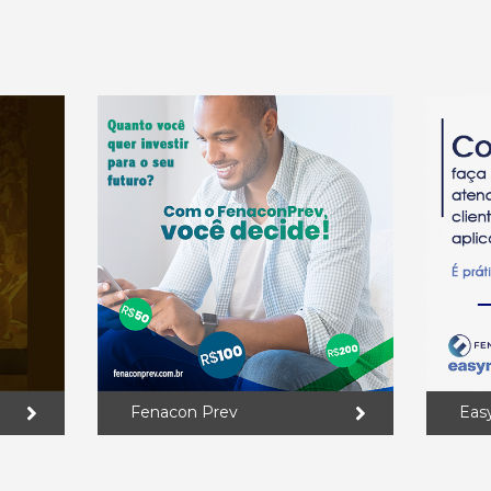
Fenacon Prev
Eas