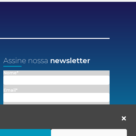
Assine nossa
newsletter
Nome*
Email*
Concordo em receber comunicações da Fenacon.
Cadastrar
Ao se inscrever, você concorda com nossa
Política de Privacidade