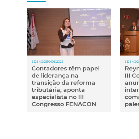
6 DE AGOSTO DE 2026
6 DE AGO
Contadores têm papel
Reyn
de liderança na
III 
transição da reforma
anun
tributária, aponta
inte
especialista no III
coma
Congresso FENACON
pale