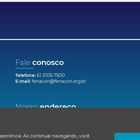
Fale
conosco
Telefone:
61 3105-7500
E-mail:
fenacon@fenacon.org.br
Nosso
endereço
Setor Bancário Norte, Quadra 2, Lote 12,
Bloco F, Salas 904/912 - Ed. Via Capital
Brasília/DF, CEP 70040-020
experiência. Ao continuar navegando, você