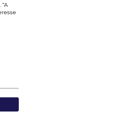
 “A
eresse
e