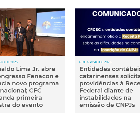
STO DE 2026
6 DE AGOSTO DE 2026
aldo Lima Jr. abre
Entidades contábei
Congresso Fenacon e
catarinenses solici
cia novo programa
providências à Rece
rnacional; CFC
Federal diante de
nda primeira
instabilidades na
stra do evento
emissão de CNPJs