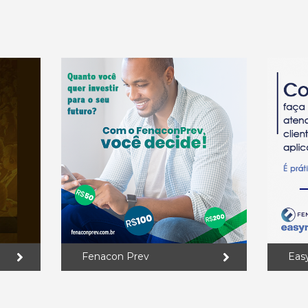
Fenacon Prev
Eas