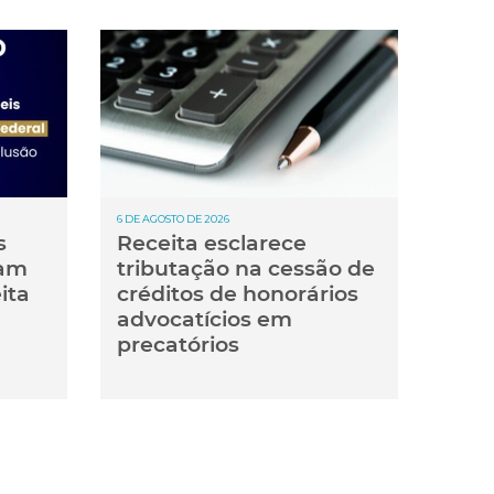
6 DE AGOSTO DE 2026
s
Receita esclarece
tam
tributação na cessão de
ita
créditos de honorários
advocatícios em
precatórios