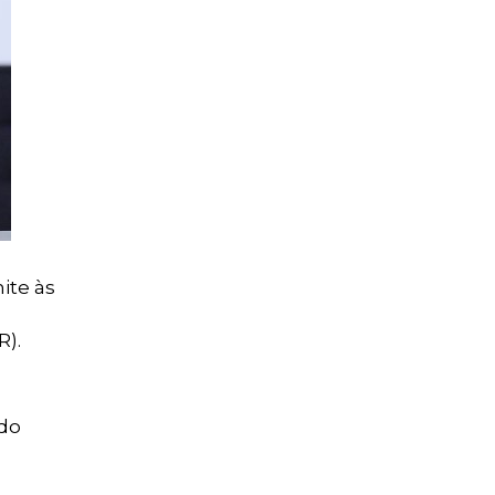
ite às
R).
ido