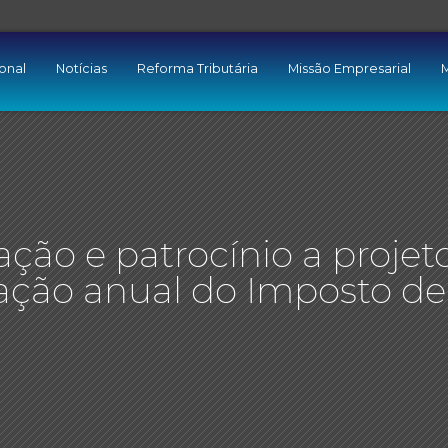
ional
Notícias
Reforma Tributária
Missão Empresarial
M
ção e patrocínio a projet
ração anual do Imposto de