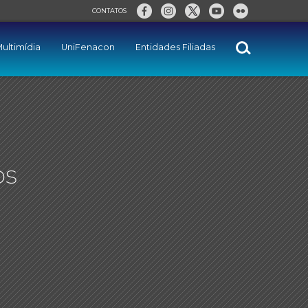
CONTATOS
ultimídia
UniFenacon
Entidades Filiadas
os