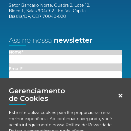
Setor Bancário Norte, Quadra 2, Lote 12,
Bloco F, Salas 904/912 - Ed. Via Capital
Brasília/DF, CEP 70040-020
Assine nossa
newsletter
Nome*
Email*
Concordo em receber comunicações da Fenacon.
Gerenciamento
de Cookies
Cadastrar
Este site utiliza cookies para lhe proporcionar uma
Ao se inscrever, você concorda com nossa
Política de Privacidade
melhor experiência. Ao continuar navegando, você
aceita integralmente nossa
Política de Privacidade
.