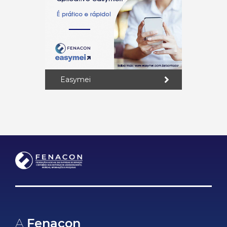
Easymei
A
Fenacon