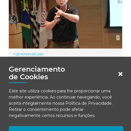
7 DE AGOSTO DE 2026
Reforma tributária é sobre gestão,
aponta especialista da Omie no
Gerenciamento
encerramento do III Congresso
de Cookies
FENACON
Este site utiliza cookies para lhe proporcionar uma
melhor experiência. Ao continuar navegando, você
aceita integralmente nossa
Política de Privacidade
.
Retirar o consentimento pode afetar
negativamente certos recursos e funções.