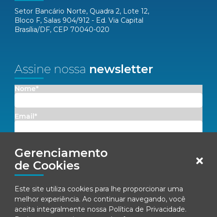
Setor Bancário Norte, Quadra 2, Lote 12,
Bloco F, Salas 904/912 - Ed. Via Capital
Brasília/DF, CEP 70040-020
Assine nossa
newsletter
Nome*
Email*
Concordo em receber comunicações da Fenacon.
Gerenciamento
de Cookies
Cadastrar
Este site utiliza cookies para lhe proporcionar uma
Ao se inscrever, você concorda com nossa
Política de Privacidade
melhor experiência. Ao continuar navegando, você
aceita integralmente nossa
Política de Privacidade
.