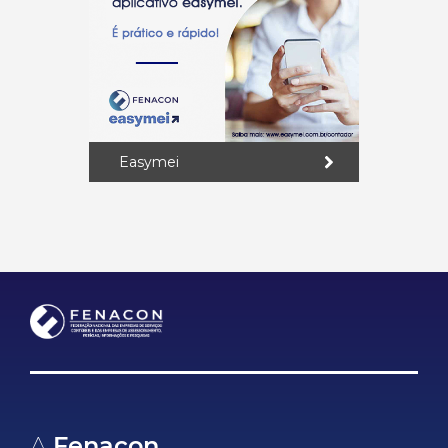
Easymei
A
Fenacon