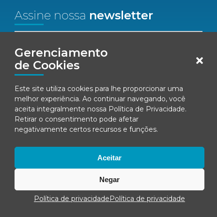
Assine nossa
newsletter
Nome*
Gerenciamento
de Cookies
Email*
Este site utiliza cookies para lhe proporcionar uma
Concordo em receber comunicações da Fenacon.
melhor experiência. Ao continuar navegando, você
aceita integralmente nossa
Política de Privacidade
.
Cadastrar
Retirar o consentimento pode afetar
negativamente certos recursos e funções.
Ao se inscrever, você concorda com nossa
Política de Privacidade
Aceitar
Negar
© Fenacon 2026
Todos os direitos reservados.
Política de privacidade
Política de privacidade
Política de privacidade