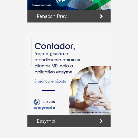
Fenacon Prev
Easymei