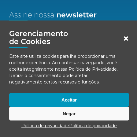
Assine nossa
newsletter
Nome*
Gerenciamento
de Cookies
Email*
Este site utiliza cookies para lhe proporcionar uma
melhor experiência. Ao continuar navegando, você
Concordo em receber comunicações da Fenacon.
aceita integralmente nossa
Política de Privacidade
.
Retirar o consentimento pode afetar
Cadastrar
negativamente certos recursos e funções.
Ao se inscrever, você concorda com nossa
Política de Privacidade
Aceitar
Negar
© Fenacon 2026
Todos os direitos reservados.
Política de privacidade
Política de privacidade
Política de privacidade