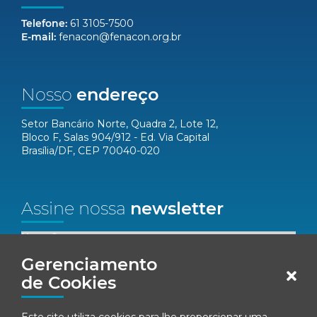
Telefone:
61 3105-7500
E-mail:
fenacon@fenacon.org.br
Nosso
endereço
Setor Bancário Norte, Quadra 2, Lote 12,
Bloco F, Salas 904/912 - Ed. Via Capital
Brasília/DF, CEP 70040-020
Assine nossa
newsletter
Nome*
Gerenciamento
Email*
de Cookies