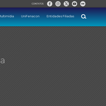
CONTATOS
ultimídia
UniFenacon
Entidades Filiadas
ra