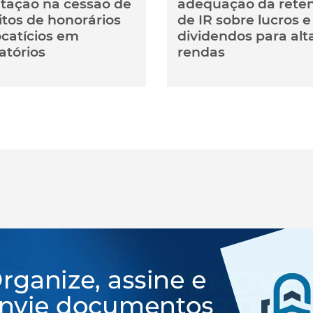
utação na cessão de
adequação da rete
itos de honorários
de IR sobre lucros e
catícios em
dividendos para alt
atórios
rendas