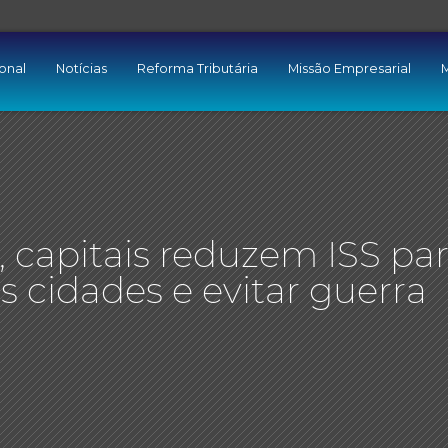
ional
Notícias
Reforma Tributária
Missão Empresarial
M
, capitais reduzem ISS pa
 cidades e evitar guerra