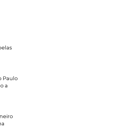
pelas
o Paulo
o a
neiro
ma