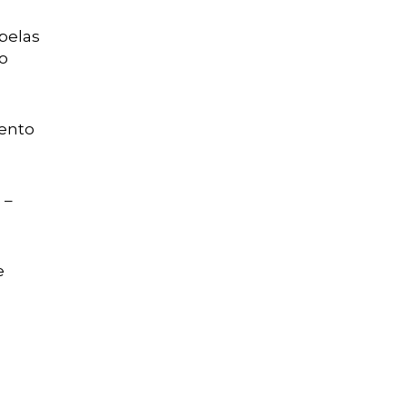
pelas
mo
mento
 –
e