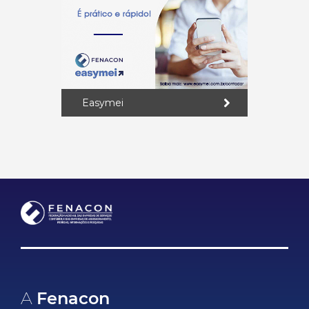
Easymei
A
Fenacon