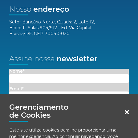
Nosso
endereço
Setor Bancário Norte, Quadra 2, Lote 12,
Bloco F, Salas 904/912 - Ed. Via Capital
Brasília/DF, CEP 70040-020
Assine nossa
newsletter
Nome*
Email*
Gerenciamento
Concordo em receber comunicações da Fenacon.
de Cookies
Cadastrar
Este site utiliza cookies para lhe proporcionar uma
Ao se inscrever, você concorda com nossa
Política de Privacidade
melhor experiência. Ao continuar navegando, você