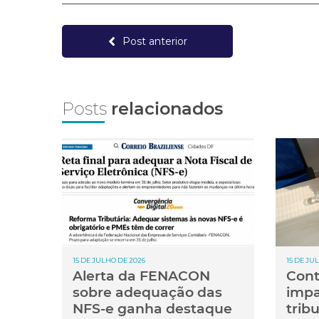
Post anterior
Posts
relacionados
15 DE JULHO DE 2026
15 DE JU
Alerta da FENACON
Cont
sobre adequação das
impa
NFS-e ganha destaque
trib