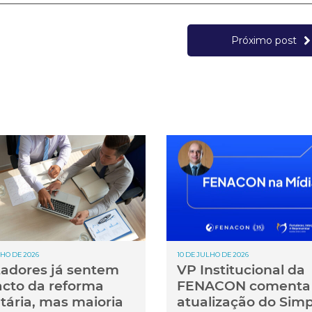
Próximo post
LHO DE 2026
10 DE JULHO DE 2026
adores já sentem
VP Institucional da
cto da reforma
FENACON comenta
utária, mas maioria
atualização do Simp