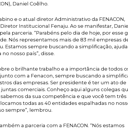
ON), Daniel Coêlho.
abino e o atual diretor Administrativo da FENACON,
retor Institucional Fenaju. Ao se manifestar, Danie
ela parceria. “Parabéns pelo dia de hoje, por esse 
ade. Nós representamos mais de 83 mil empresas d
ju. Estamos sempre buscando a simplificação, ajuda
no nosso país”, disse.
bre o brilhante trabalho e a importância de todos o
junto com a Fenacon, sempre buscando a simplifi
stros das empresas. Ser presidente é ter um ato de
as juntas comerciais. Conheço aqui alguns colegas q
 mas sabemos da sua competência e que você tem três
ocamos todas as 40 entidades espalhadas no nosso
so sempre”, lembrou.
 e também a parceria com a FENACON. “Nós estamos