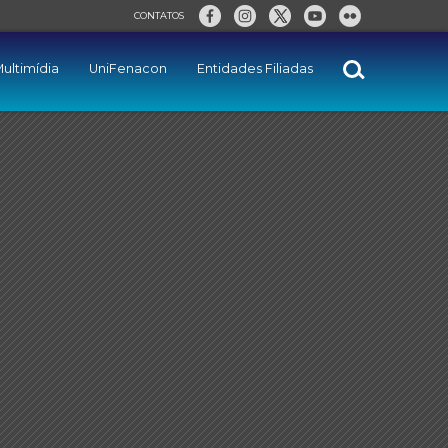
CONTATOS
ultimídia
UniFenacon
Entidades Filiadas