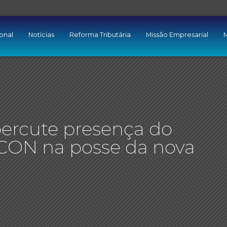
ional
Notícias
Reforma Tributária
Missão Empresarial
M
epercute presença do
CON na posse da nova