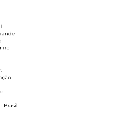
l
grande
e
r no
s
cação
ue
 Brasil