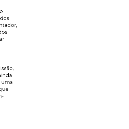
do
odos
ntador,
dos
ar
issão,
ainda
r uma
 que
m-