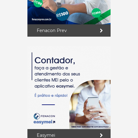
Fenacon Prev
Easymei