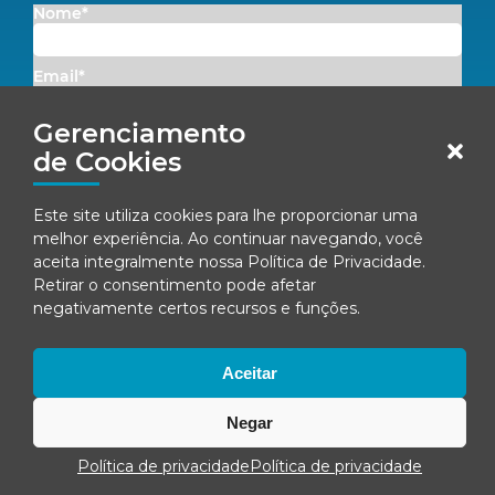
Nome*
Email*
Gerenciamento
Concordo em receber comunicações da Fenacon.
de Cookies
Cadastrar
Este site utiliza cookies para lhe proporcionar uma
melhor experiência. Ao continuar navegando, você
Ao se inscrever, você concorda com nossa
Política de Privacidade
aceita integralmente nossa
Política de Privacidade
.
Retirar o consentimento pode afetar
negativamente certos recursos e funções.
© Fenacon 2026
Todos os direitos reservados.
Aceitar
Política de privacidade
Negar
Política de privacidade
Política de privacidade