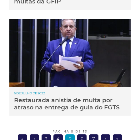
multas da GFIP
6 DE JULHO DE 2022
Restaurada anistia de multa por
atraso na entrega de guia do FGTS
PÁGINA 5 DE 13
«
‹
3
4
5
6
7
›
»