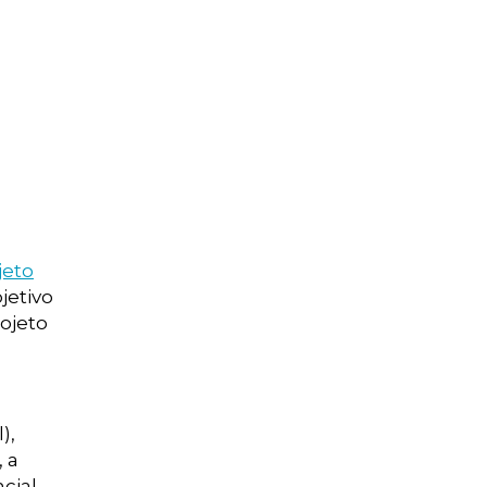
jeto
bjetivo
ojeto
),
 a
cial