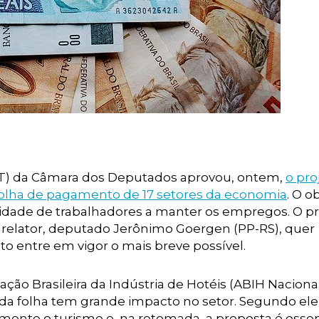
FT) da Câmara dos Deputados aprovou, ontem,
o pro
folha de pagamento de 17 setores da economia
. O o
dade de trabalhadores a manter os empregos. O pr
 relator, deputado Jerônimo Goergen (PP-RS), quer
to entre em vigor o mais breve possível.
ção Brasileira da Indústria de Hotéis (ABIH Nacional
da folha tem grande impacto no setor. Segundo ele,
mente o turismo e, na retomada, a proposta é essen