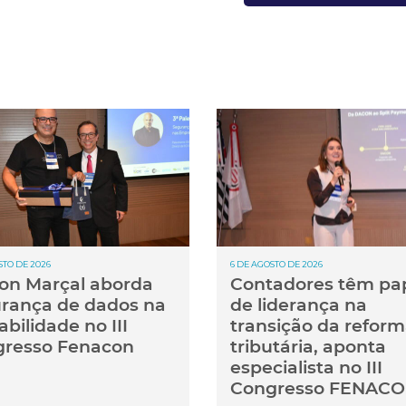
STO DE 2026
6 DE AGOSTO DE 2026
ton Marçal aborda
Contadores têm pa
rança de dados na
de liderança na
abilidade no III
transição da refor
resso Fenacon
tributária, aponta
especialista no III
Congresso FENAC