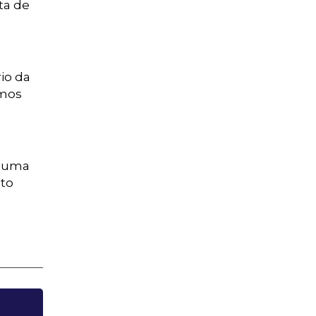
ta de
io da
emos
e uma
ito