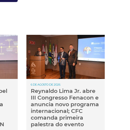
6 DE AGOSTO DE 2026
pel
Reynaldo Lima Jr. abre
III Congresso Fenacon e
ma
anuncia novo programa
internacional; CFC
comanda primeira
ON
palestra do evento