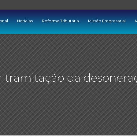
ional
Notícias
Reforma Tributária
Missão Empresarial
M
ar tramitação da desonera