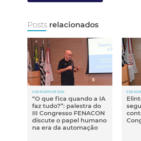
Posts
relacionados
6 DE AGOSTO DE 2026
6 DE AGO
“O que fica quando a IA
Elin
faz tudo?”: palestra do
segu
III Congresso FENACON
cont
discute o papel humano
Cong
na era da automação