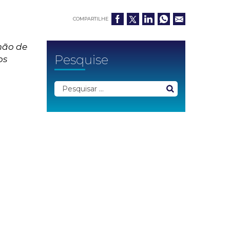
COMPARTILHE
mão de
Pesquise
os