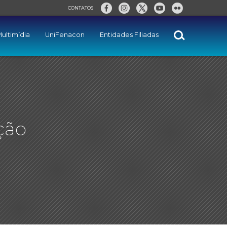
CONTATOS
ultimídia
UniFenacon
Entidades Filiadas
ção