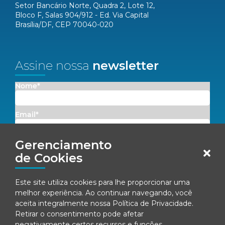
Setor Bancário Norte, Quadra 2, Lote 12,
Bloco F, Salas 904/912 - Ed. Via Capital
Brasília/DF, CEP 70040-020
Assine nossa
newsletter
Nome*
Email*
Gerenciamento
Concordo em receber comunicações da Fenacon.
de Cookies
Cadastrar
Este site utiliza cookies para lhe proporcionar uma
Ao se inscrever, você concorda com nossa
Política de Privacidade
melhor experiência. Ao continuar navegando, você
aceita integralmente nossa
Política de Privacidade
.
Retirar o consentimento pode afetar
negativamente certos recursos e funções.