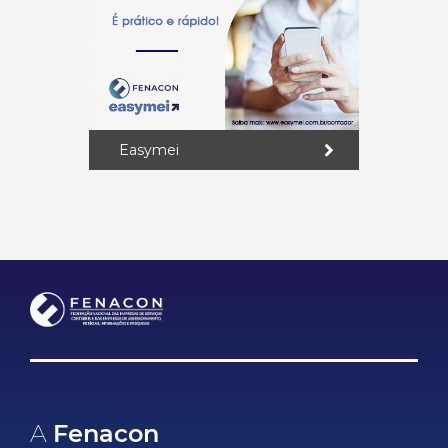
Easymei
A
Fenacon