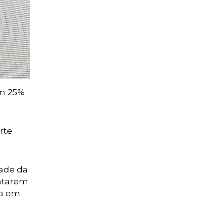
em 25%
rte
tade da
entarem
ta em