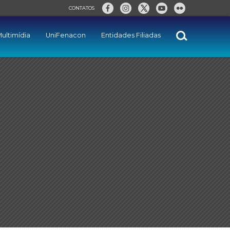
CONTATOS
ultimídia
UniFenacon
Entidades Filiadas