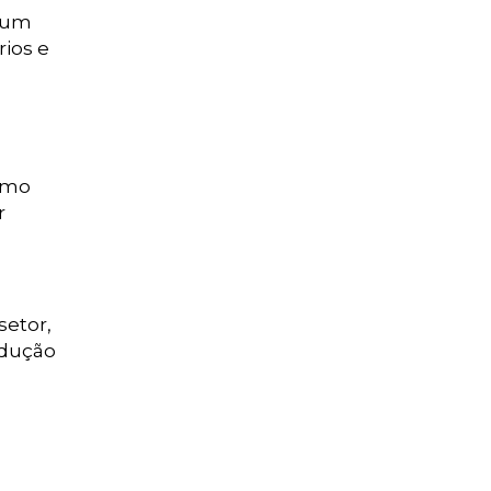
m um
rios e
como
r
setor,
edução