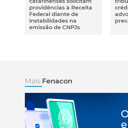
catarinenses solicitam
trib
providências à Receita
créd
Federal diante de
advo
instabilidades na
prec
emissão de CNPJs
Mais
Fenacon