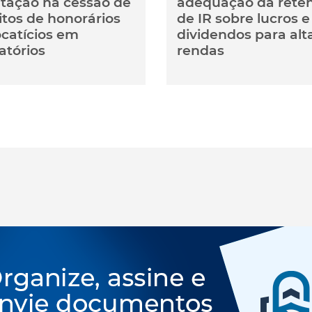
utação na cessão de
adequação da rete
itos de honorários
de IR sobre lucros e
catícios em
dividendos para alt
atórios
rendas