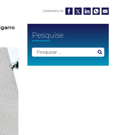
COMPARTILHE
igarro
Pesquise