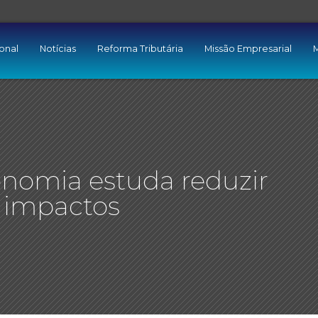
ional
Notícias
Reforma Tributária
Missão Empresarial
M
conomia estuda reduzir
 impactos